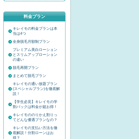
料金プラン
キレイモの料金プランは本
当は4つ
全身脱毛月額制プラン
プレミアム美白ローション
とスリムアップローション
の違い
脱毛再開プラン
まとめて脱毛プラン
キレイモの通い放題プラン
(スペシャルプラン)を徹底解
説！
【学生必見】キレイモの学
割パックは料金が超お得！
キレイモののりかえ割りっ
てどんな優遇プランなの？
キレイモの支払い方法を徹
底解説！分割ローンはお
得？