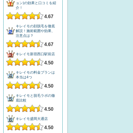
ョン)の効果と口コミを紹
介！
4.67
キレイモの顔脱毛を徹底
解説！施術範囲や効果、
注意点は？
4.67
キレイモ新宿西口駅前店
4.50
キレイモの料金プランは
本当は4つ
4.50
キレイモと脱毛ラボの徹
底比較
4.50
キレイモ盛岡大通店
4.50