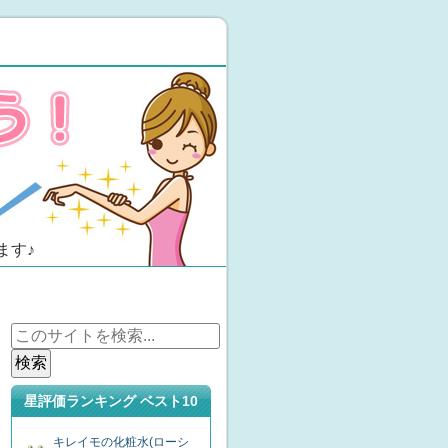
ます♪
星評価ランキング ベスト10
キレイモの化粧水(ローシ