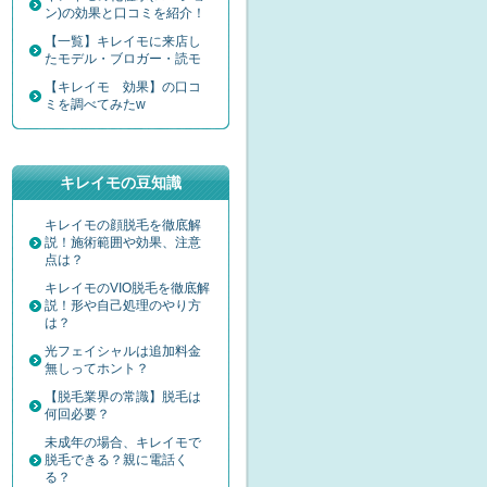
ン)の効果と口コミを紹介！
【一覧】キレイモに来店し
たモデル・ブロガー・読モ
【キレイモ 効果】の口コ
ミを調べてみたw
キレイモの豆知識
キレイモの顔脱毛を徹底解
説！施術範囲や効果、注意
点は？
キレイモのVIO脱毛を徹底解
説！形や自己処理のやり方
は？
光フェイシャルは追加料金
無しってホント？
【脱毛業界の常識】脱毛は
何回必要？
未成年の場合、キレイモで
脱毛できる？親に電話く
る？