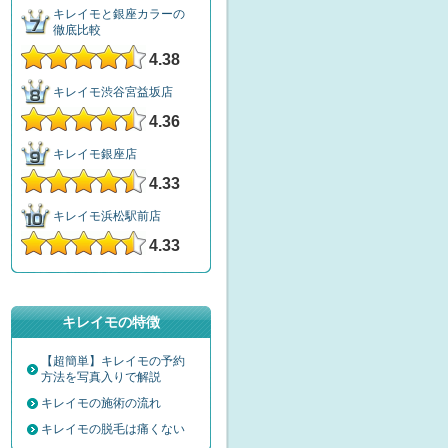
キレイモと銀座カラーの
徹底比較
4.38
キレイモ渋谷宮益坂店
4.36
キレイモ銀座店
4.33
キレイモ浜松駅前店
4.33
キレイモの特徴
【超簡単】キレイモの予約
方法を写真入りで解説
キレイモの施術の流れ
キレイモの脱毛は痛くない