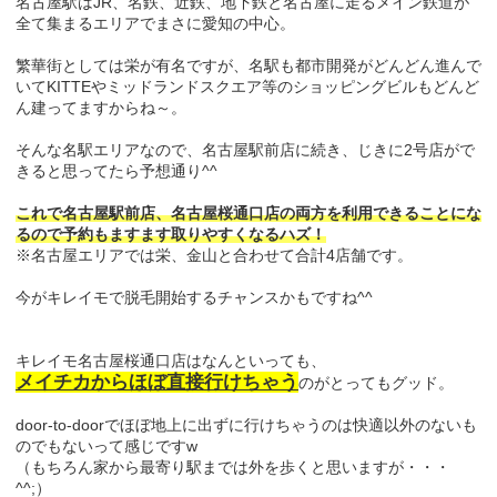
名古屋駅はJR、名鉄、近鉄、地下鉄と名古屋に走るメイン鉄道が
全て集まるエリアでまさに愛知の中心。
繁華街としては栄が有名ですが、名駅も都市開発がどんどん進んで
いてKITTEやミッドランドスクエア等のショッピングビルもどんど
ん建ってますからね～。
そんな名駅エリアなので、名古屋駅前店に続き、じきに2号店がで
きると思ってたら予想通り^^
これで名古屋駅前店、名古屋桜通口店の両方を利用できることにな
るので予約もますます取りやすくなるハズ！
※名古屋エリアでは栄、金山と合わせて合計4店舗です。
今がキレイモで脱毛開始するチャンスかもですね^^
キレイモ名古屋桜通口店はなんといっても、
メイチカからほぼ直接行けちゃう
のがとってもグッド。
door-to-doorでほぼ地上に出ずに行けちゃうのは快適以外のないも
のでもないって感じですw
（もちろん家から最寄り駅までは外を歩くと思いますが・・・
^^;）