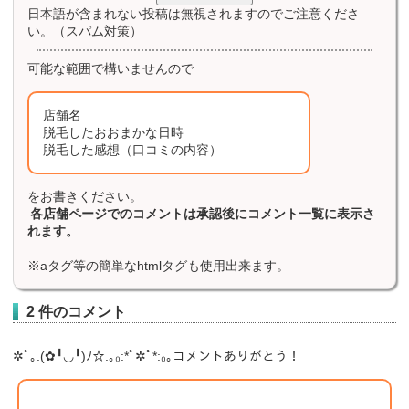
日本語が含まれない投稿は無視されますのでご注意くださ
い。（スパム対策）
可能な範囲で構いませんので
店舗名
脱毛したおおまかな日時
脱毛した感想（口コミの内容）
をお書きください。
各店舗ページでのコメントは承認後にコメント一覧に表示さ
れます。
※aタグ等の簡単なhtmlタグも使用出来ます。
2 件のコメント
✲ﾟ｡.(✿╹◡╹)ﾉ☆.｡₀:*ﾟ✲ﾟ*:₀｡コメントありがとう！