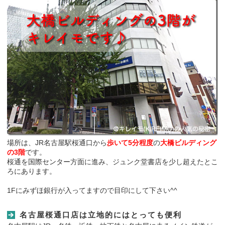
場所は、JR名古屋駅桜通口から
歩いて5分程度
の
大橋ビルディング
の3階
です。
桜通を国際センター方面に進み、ジュンク堂書店を少し超えたとこ
ろにあります。
1Fにみずほ銀行が入ってますので目印にして下さい^^
名古屋桜通口店は立地的にはとっても便利