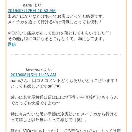
nami
より:
2019年7月25日 10:53 AM
出来たばかりなだけあってお店はとっても綺麗です。
メイチカを通って行けるのは何気にとっても便利！
VIOが少し痛みがあって出力を落としてもらいました^^;
その他は特に気になるとこはなくて、満足してます。
返信
kireimon
より:
2019年8月5日 11:26 AM
namiさん、口コミコメントどうもありがとうございます！
とっても嬉しいです(#^.^#)
確かに名古屋桜通口店はほぼ地下街から直接行けちゃうん
でとっても快適ですよね〜
特に今みたいな暑い季節は冷房効いたメイチカから行ける
って嬉しさ以外無い！って感じで（笑）。
確かにVIOは毛もしっかりしてる部位なので人によっては痛