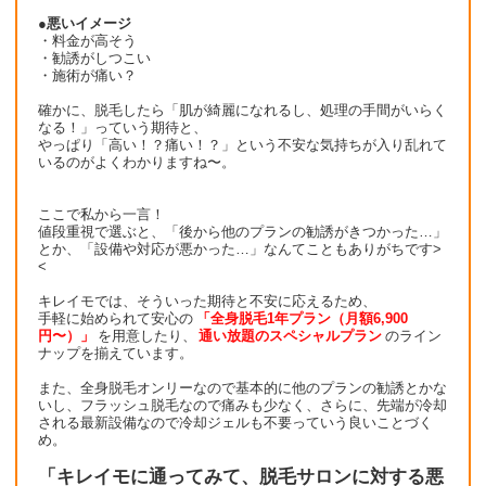
●悪いイメージ
・料金が高そう
・勧誘がしつこい
・施術が痛い？
確かに、脱毛したら「肌が綺麗になれるし、処理の手間がいらく
なる！」っていう期待と、
やっぱり「高い！？痛い！？」という不安な気持ちが入り乱れて
いるのがよくわかりますね〜。
ここで私から一言！
値段重視で選ぶと、「後から他のプランの勧誘がきつかった…」
とか、「設備や対応が悪かった…」なんてこともありがちです>
<
キレイモでは、そういった期待と不安に応えるため、
手軽に始められて安心の
「全身脱毛1年プラン（月額6,900
円〜）」
を用意したり、
通い放題のスペシャルプラン
のライン
ナップを揃えています。
また、全身脱毛オンリーなので基本的に他のプランの勧誘とかな
いし、フラッシュ脱毛なので痛みも少なく、さらに、先端が冷却
される最新設備なので冷却ジェルも不要っていう良いことづく
め。
「キレイモに通ってみて、脱毛サロンに対する悪