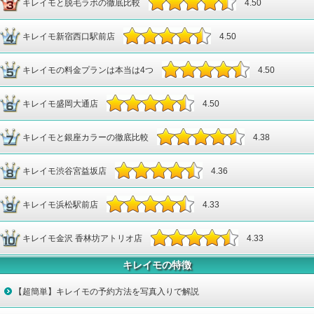
キレイモと脱毛ラボの徹底比較
4.67
4.50
キレイモ新宿西口駅前店
4.50
キレイモの料金プランは本当は4つ
4.50
キレイモ盛岡大通店
4.50
キレイモと銀座カラーの徹底比較
4.38
キレイモ渋谷宮益坂店
4.36
キレイモ浜松駅前店
4.33
キレイモ金沢 香林坊アトリオ店
4.33
キレイモの特徴
【超簡単】キレイモの予約方法を写真入りで解説