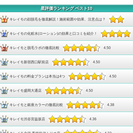
星評価ランキング ベスト10
キレイモの顔脱毛を徹底解説！施術範囲や効果、注意点は？
キレイモの化粧水(ローション)の効果と口コミを紹介！
4.67
キレイモと脱毛ラボの徹底比較
4.67
4.50
キレイモ新宿西口駅前店
4.50
キレイモの料金プランは本当は4つ
4.50
キレイモ盛岡大通店
4.50
キレイモと銀座カラーの徹底比較
4.38
キレイモ渋谷宮益坂店
4.36