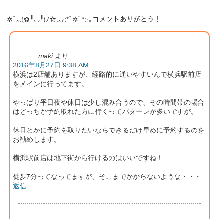
✲ﾟ｡.(✿╹◡╹)ﾉ☆.｡₀:*ﾟ✲ﾟ*:₀｡コメントありがとう！
maki
より:
2016年8月27日 9:38 AM
横浜は2店舗ありますが、経路的に通いやすいんで横浜駅前店
をメインに行ってます。
やっぱり平日夜や休日は少し混み合うので、その時間帯の場合
はどっちか予約取れた方に行くってパターンが多いですが。
休日とかに予約を取りたいならできるだけ早めに予約するのを
お勧めします。
横浜駅前店は地下街から行けるのはいいですね！
徒歩7分ってなってますが、そこまでかからないような・・・
返信