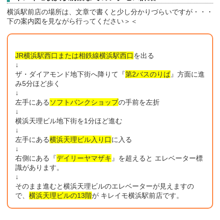
横浜駅前店の場所は、文章で書くと少し分かりづらいですが・・・
下の案内図を見ながら行ってください＞＜
JR横浜駅西口または相鉄線横浜駅西口
を出る
↓
ザ・ダイアモンド地下街へ降りて『
第2バスのりば
』方面に進
み5分ほど歩く
↓
左手にある
ソフトバンクショップ
の手前を左折
↓
横浜天理ビル地下街を1分ほど進む
↓
左手にある
横浜天理ビル入り口
に入る
↓
右側にある『
デイリーヤマザキ
』を超えると エレベーター標
識があります。
↓
そのまま進むと横浜天理ビルのエレベーターが見えますの
で、
横浜天理ビルの13階
が キレイモ横浜駅前店です。