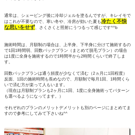
通常は、シェービング後に冷却ジェルを塗るんですが、キレイモで
冷たく不快
はこれが不要なので、寒い冬や、冷房が効いた夏も
な思いをせず
、さくさくと照射にうつるって感じです^^b
施術時間は、月額制の場合は、上半身、下半身に分けて施術するの
で1回1時間弱、回数パックプラン（まとめて脱毛プラン）の場合
は1度に全身を施術するので1時間半から2時間くらいで終了しま
す。
回数パックプランは通う頻度が少なくて済む（2ヵ月に1回程度）
反面、1回の施術時間も長めなので、月額制で毎月1回、1時間くら
いで済む方が楽って人もいます。
（現在は月額制プランも2ヶ月に1回、1度に全身施術ってパターン
も選べるようになってます。）
それぞれのプランのメリットデメリットも別のページにまとめてま
すので参考にしてみて下さいね^^