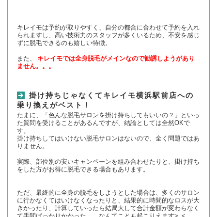
キレイモは予約が取りやすく、自分の都合に合わせて予約を入れ
られますし、高い技術力のスタッフが多くいるため、不安を感じ
ずに脱毛できるのも嬉しい特徴。
また、
キレイモでは全身脱毛がメインなので勧誘しようがあり
ません。。。
掛け持ちじゃなくてキレイモ横浜駅前店への
乗り換えがベスト！
たまに、「色んな脱毛サロンを掛け持ちしてもいいの？」といっ
た質問を受けることがあるんですが、結論としては全然OKで
す。
掛け持ちしてはいけない脱毛サロンはないので、全く問題ではあ
りません。
実際、部位別の安いキャンペーンを組み合わせたりと、掛け持ち
をした方がお得に脱毛できる場合もあります。
ただ、最終的に全身の脱毛をしようとした場合は、多くのサロン
に行かなくてはいけなくなったりと、結果的に時間的なロスが大
きかったり、計算していったら結局大して合計金額が変わらなく
て手間ばっかりかかった、、なんてことも起こりえます>_<