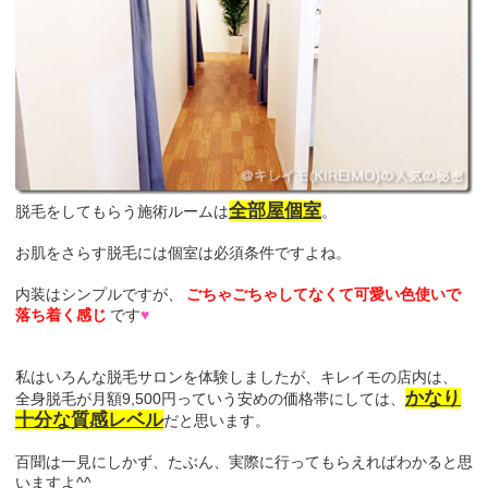
全部屋個室
脱毛をしてもらう施術ルームは
。
お肌をさらす脱毛には個室は必須条件ですよね。
内装はシンプルですが、
ごちゃごちゃしてなくて可愛い色使いで
落ち着く感じ
です
♥
私はいろんな脱毛サロンを体験しましたが、キレイモの店内は、
かなり
全身脱毛が月額9,500円っていう安めの価格帯にしては、
十分な質感レベル
だと思います。
百聞は一見にしかず、たぶん、実際に行ってもらえればわかると思
いますよ^^