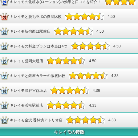
キレイモの化粧水(ローション)の効果と口コミを紹介！
4.67
キレイモと脱毛ラボの徹底比較
4.67
4.50
キレイモ新宿西口駅前店
4.50
キレイモの料金プランは本当は4つ
4.50
キレイモ盛岡大通店
4.50
キレイモと銀座カラーの徹底比較
4.38
キレイモ渋谷宮益坂店
4.36
キレイモ浜松駅前店
4.33
キレイモ金沢 香林坊アトリオ店
4.33
キレイモの特徴