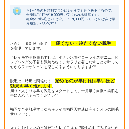
キレイモの月額制プランは2ヶ月で全身を脱毛するので、
全身脱毛1回が19,000円で受けられる計算です。
顔全体の脱毛とVIOが入って19,000円っていうのは実は業
界最安レベルです！
「痛くない・冷たくない脱毛」
さらに、最新脱毛器で、
を実現しています。
キレイモで全身脱毛すれば、小さい水着やローライズデニム、ヒ
ップハングの下着も気兼ねなく、サラリと着こなすことが叶って
心からファッションを楽しめるようになりますよ^^
始めるのが早ければ早いほど
脱毛は、時期に関係なく、
効果も早く現れます
。
周りの人よりも早く脱毛をスタートして、一足早く自慢の美肌を
手に入れちゃってください^^
福岡で全身脱毛するならキレイモ福岡天神店は今イチオシの脱毛
サロンです。
近くにお住まいの方はぜひキレイモ福岡で脱毛されてみてはいか