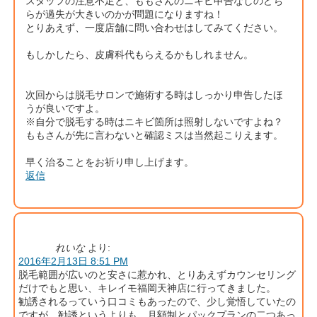
スタッフの注意不足と、ももさんのニキビ申告なしのどち
らが過失が大きいのかが問題になりますね！
とりあえず、一度店舗に問い合わせはしてみてください。
もしかしたら、皮膚科代もらえるかもしれません。
次回からは脱毛サロンで施術する時はしっかり申告したほ
うが良いですよ。
※自分で脱毛する時はニキビ箇所は照射しないですよね？
ももさんが先に言わないと確認ミスは当然起こりえます。
早く治ることをお祈り申し上げます。
返信
れいな
より:
2016年2月13日 8:51 PM
脱毛範囲が広いのと安さに惹かれ、とりあえずカウンセリング
だけでもと思い、キレイモ福岡天神店に行ってきました。
勧誘されるっていう口コミもあったので、少し覚悟していたの
ですが、勧誘というよりも、月額制とパックプランの二つあっ