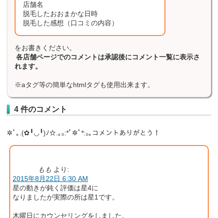
店舗名
脱毛したおおまかな日時
脱毛した感想（口コミの内容）
をお書きください。
各店舗ページでのコメントは承認後にコメント一覧に表示さ
れます。
※aタグ等の簡単なhtmlタグも使用出来ます。
4 件のコメント
✲ﾟ｡.(✿╹◡╹)ﾉ☆.｡₀:*ﾟ✲ﾟ*:₀｡コメントありがとう！
もも
より:
2015年8月22日 6:30 AM
星の動きが鈍く評価は星4に
なりましたが実際の所は星1です。
木曜日にカウンセリングをしました。