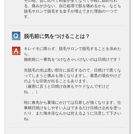
その他、昔に比べて料金が安くなって手軽に始められ
る、痛みが少ない、自己処理で肌を痛めるから、なども
脱毛サロンで脱毛する女子が増えてきた理由の一つで
す。
脱毛前に気をつけることは？
キレイモに限らず、脱毛サロンで脱毛することを決めた
ら、
施術前に一番気をつけなきゃいけないのは日焼けです！
光脱毛の光は黒い部分に反応するので、日焼けで黒くな
ってしまうと痛みも強くなりますし、最悪の場合やけど
のような症状が出ることもあります。
（厳密に言うと日焼け自体もヤケドなんですけど
ね、、）
特に春先から夏場にかけては日差しが強くなります。仕
事柄日焼けをしやすい人はできるだけ日焼け止めを塗っ
たり、また海水浴なんかは控えるように注意して下さい
ね。