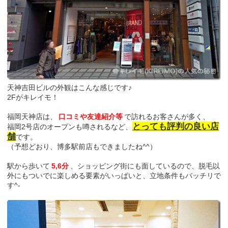
天神吉田ビルの外観はこんな感じです♪
2Fがキレイモ！
福岡天神店は、
口コミや友達紹介等
で訪れるお客さんが多く、
とっても評判の良い店
福岡2号店のオープンも噂されるなど、
舗
です。
（予想どおり、博多駅前店もできましたね^^）
駅から歩いて
5,6分
、ショッピング街にも面しているので、脱毛以
外にもついでに楽しめる要素がいっぱいと、立地条件もバッチリで
す^-